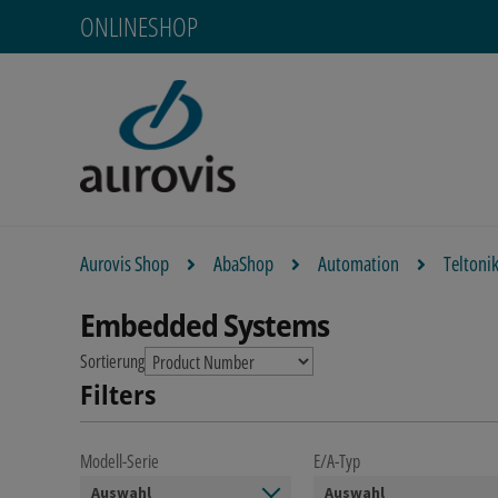
ONLINESHOP
Aurovis Shop
AbaShop
Automation
Teltoni
Embedded Systems
Sortierung
Filters
Modell-Serie
E/A-Typ