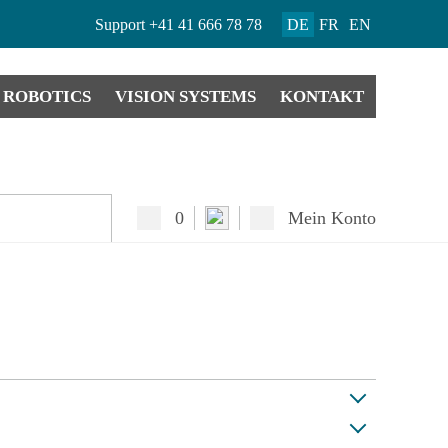
Support
+41 41 666 78 78
DE
FR
EN
ROBOTICS
VISION SYSTEMS
KONTAKT
0
Mein Konto
/ Motors