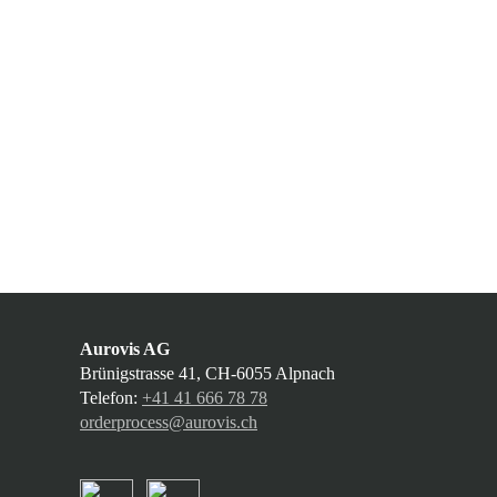
Aurovis AG
Brünigstrasse 41, CH-6055 Alpnach
Telefon:
+41 41 666 78 78
orderprocess@aurovis.ch