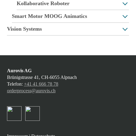
Kollaborative Roboter
Smart Motor MOOG Animatics
Vision Systems
Aurovis AG
Brünigstrasse 41, CH-6055 Alpnach
Telefon:
+41 41 666 78 78
orderprocess@aurovis.ch