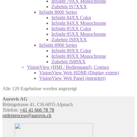
InSight 79XX Monochrome
Zubehör IS7XXX
InSight 8000 Series
InSight 84XX Color
InSight 84XX Monochrome
InSight 85XX Color
InSight 85XX Monochrome
Zubehör IS8XXX
InSight 8900 Series
InSight 89XX Color
InSight 89XX Monochrome
Zubehör IS89XX
VisionView (HMI / Bedienpanel), Cognex
VisionView Web HDMI (Display extern)
VisionView Web Panel (integriert)
Alle 120 Ergebnisse werden angezeigt
Aurovis AG
Brünigstrasse 41, CH-6055 Alpnach
Telefon:
+41 41 666 78 78
orderprocess@aurovis.ch