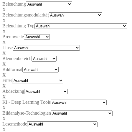
Beleuchtung
X
Beleuchtungsmodularität
X
Beleuchtung Typ
X
Brennweite
X
Linse
X
Blendenbereich
X
Bildformat
X
Filter
X
Abdeckung
X
KI - Deep Learning Tools
X
Bildanalyse-Technologien
X
Lesemethode
X