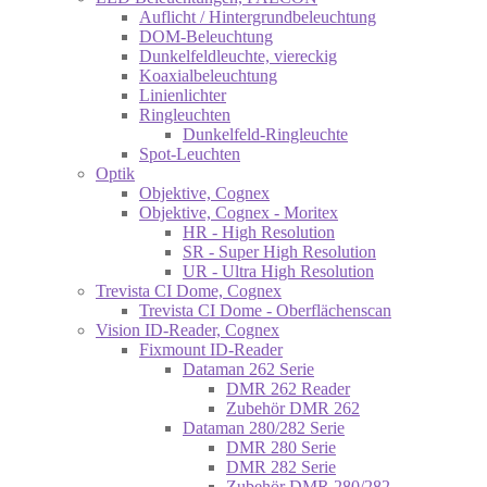
Auflicht / Hintergrundbeleuchtung
DOM-Beleuchtung
Dunkelfeldleuchte, viereckig
Koaxialbeleuchtung
Linienlichter
Ringleuchten
Dunkelfeld-Ringleuchte
Spot-Leuchten
Optik
Objektive, Cognex
Objektive, Cognex - Moritex
HR - High Resolution
SR - Super High Resolution
UR - Ultra High Resolution
Trevista CI Dome, Cognex
Trevista CI Dome - Oberflächenscan
Vision ID-Reader, Cognex
Fixmount ID-Reader
Dataman 262 Serie
DMR 262 Reader
Zubehör DMR 262
Dataman 280/282 Serie
DMR 280 Serie
DMR 282 Serie
Zubehör DMR 280/282