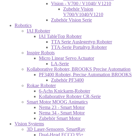
Vision - V700 / V1040/ V1210
Zubehör Vision
V700/V1040/V1210
Zubehör Vision Serie
Robotics
IAI Roboter
IAI TableTop Roboter
TTA Serie Auslegertyp Roboter
TTA-Serie Portaltyp Roboter
Inspire Robots
Micro Linear Servo Actuator
LA-Serie
Kollaborative Roboter, BROOKS Precise Automation
PF3400 Roboter, Precise Automation BROOKS
Zubehör PF3400
Rokae Roboter
6-Achs Knickarm-Roboter
Kollaborative Roboter CR-Serie
Smart Motor MOOG Animatics
Nema 23 - Smart Motor
Nema 34 - Smart Motor
Zubehör Smart Motor
Vision Systems
3D Laser-Sensoren, SmartRay
Dual-Head ECCO 95+