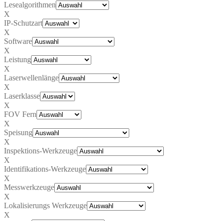
Lesealgorithmen
X
IP-Schutzart
X
Software
X
Leistung
X
Laserwellenlänge
X
Laserklasse
X
FOV Fern
X
Speisung
X
Inspektions-Werkzeuge
X
Identifikations-Werkzeuge
X
Messwerkzeuge
X
Lokalisierungs Werkzeuge
X