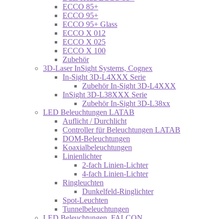
ECCO 85+
ECCO 95+
ECCO 95+ Glass
ECCO X 012
ECCO X 025
ECCO X 100
Zubehör
3D-Laser InSight Systems, Cognex
In-Sight 3D-L4XXX Serie
Zubehör In-Sight 3D-L4XXX
InSight 3D-L38XXX Serie
Zubehör In-Sight 3D-L38xx
LED Beleuchtungen LATAB
Auflicht / Durchlicht
Controller für Beleuchtungen LATAB
DOM-Beleuchtungen
Koaxialbeleuchtungen
Linienlichter
2-fach Linien-Lichter
4-fach Linien-Lichter
Ringleuchten
Dunkelfeld-Ringlichter
Spot-Leuchten
Tunnelbeleuchtungen
LED Beleuchtungen, FALCON