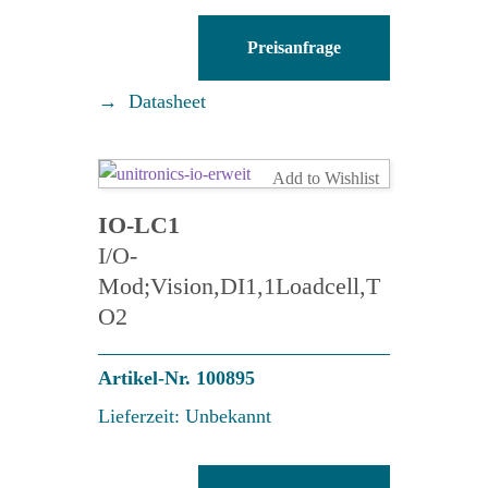
V200-
Preisanfrage
19-
ET2
Datasheet
Menge
Add to Wishlist
IO-LC1
I/O-
Mod;Vision,DI1,1Loadcell,T
O2
Artikel-Nr. 100895
Lieferzeit: Unbekannt
IO-