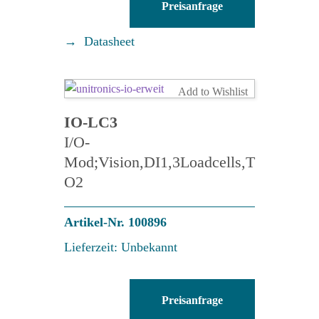
Preisanfrage
LC1
Menge
Datasheet
Add to Wishlist
IO-LC3
I/O-
Mod;Vision,DI1,3Loadcells,T
O2
Artikel-Nr. 100896
Lieferzeit: Unbekannt
IO-
Preisanfrage
LC3