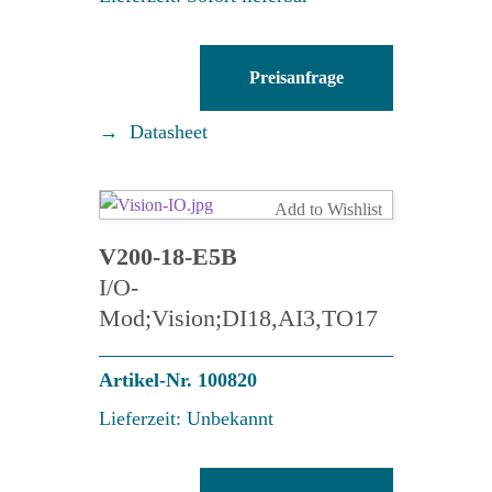
V200-
Preisanfrage
18-
E1B
Datasheet
Menge
Add to Wishlist
V200-18-E5B
I/O-
Mod;Vision;DI18,AI3,TO17
Artikel-Nr. 100820
Lieferzeit: Unbekannt
V200-