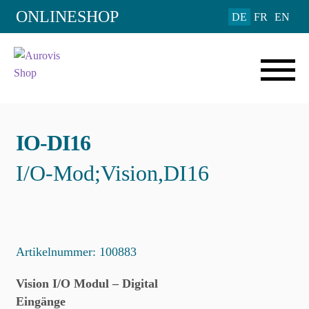
Add to Wishlist
ONLINESHOP
DE
FR
EN
IO-DI16
I/O-Mod;Vision,DI16
Artikelnummer:
100883
Vision I/O Modul – Digital
Eingänge