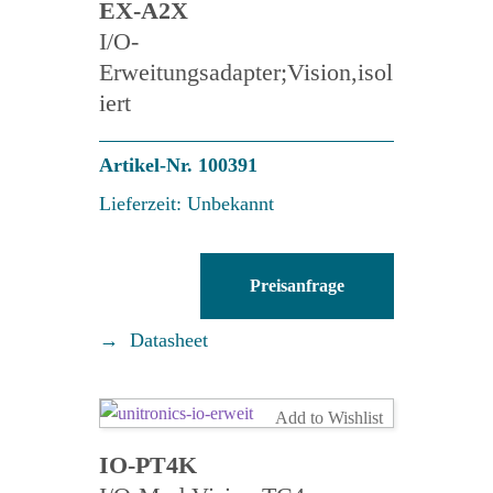
EX-A2X
I/O-
Erweitungsadapter;Vision,isol
iert
Artikel-Nr. 100391
Lieferzeit: Unbekannt
EX-
Preisanfrage
A2X
Menge
Datasheet
Add to Wishlist
IO-PT4K