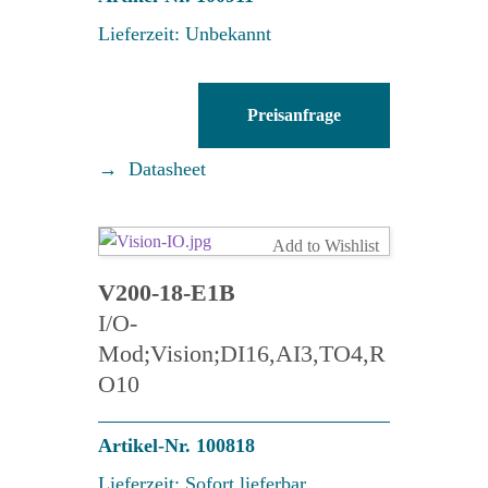
Lieferzeit: Unbekannt
EXF-
Preisanfrage
RC15
Menge
Datasheet
Add to Wishlist
V200-18-E1B
I/O-
Mod;Vision;DI16,AI3,TO4,R
O10
Artikel-Nr. 100818
Lieferzeit: Sofort lieferbar