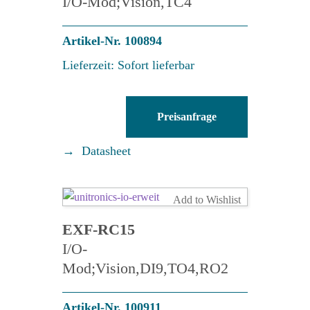
I/O-Mod;Vision,TC4
Artikel-Nr. 100894
Lieferzeit: Sofort lieferbar
IO-
Preisanfrage
PT4K
Menge
Datasheet
Add to Wishlist
EXF-RC15
I/O-
Mod;Vision,DI9,TO4,RO2
Artikel-Nr. 100911