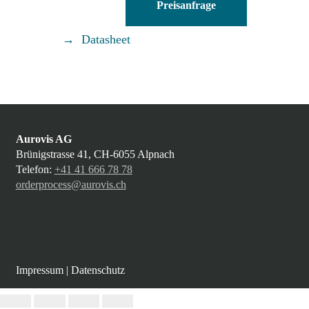
Preisanfrage
18-
E5B
Datasheet
Menge
Aurovis AG
Brünigstrasse 41, CH-6055 Alpnach
Telefon:
+41 41 666 78 78
orderprocess@aurovis.ch
Impressum
|
Datenschutz