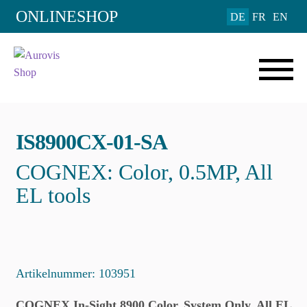
Add to Wishlist
ONLINESHOP
DE
FR
EN
IS8900CX-01-SA
COGNEX: Color, 0.5MP, All
EL tools
Artikelnummer:
103951
COGNEX In-Sight 8900 Color, System Only, All EL