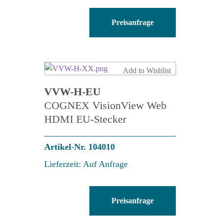
CCB-
Preisanfrage
PWRIOM8-
S-
05
Menge
Add to Wishlist
VVW-H-EU
COGNEX VisionView Web
HDMI EU-Stecker
Artikel-Nr. 104010
Lieferzeit: Auf Anfrage
VVW-
Preisanfrage
H-
EU