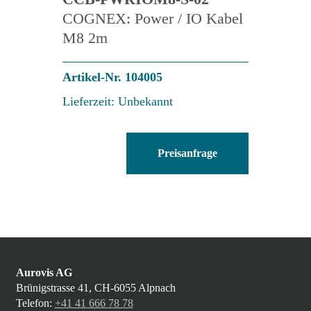
COGNEX: Power / IO Kabel
M8 2m
Artikel-Nr. 104005
Lieferzeit: Unbekannt
CCB-
Preisanfrage
PWRIOM8-
S-
02
Menge
Aurovis AG
Brünigstrasse 41, CH-6055 Alpnach
Telefon:
+41 41 666 78 78