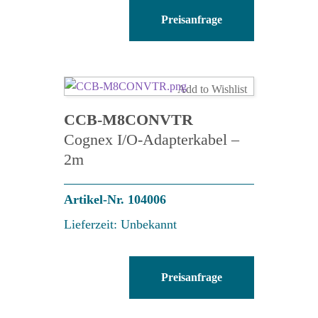
CCB-
Preisanfrage
PWRIOM8-
S-
15
Menge
Add to Wishlist
CCB-M8CONVTR
Cognex I/O-Adapterkabel –
2m
Artikel-Nr. 104006
Lieferzeit: Unbekannt
CCB-
Preisanfrage
M8CONVTR
Menge