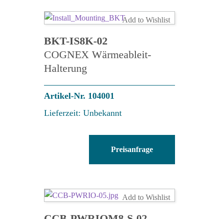
Add to Wishlist
BKT-IS8K-02
COGNEX Wärmeableit-
Halterung
Artikel-Nr. 104001
Lieferzeit: Unbekannt
BKT-
Preisanfrage
IS8K-
02
Menge
Add to Wishlist
CCB-PWRIOM8-S-02