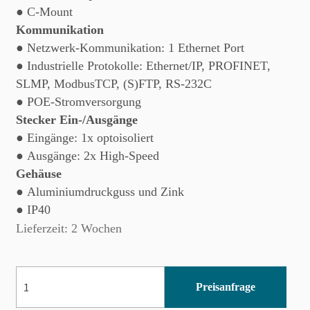
● C-Mount
Kommunikation
● Netzwerk-Kommunikation: 1 Ethernet Port
● Industrielle Protokolle: Ethernet/IP, PROFINET,
SLMP, ModbusTCP, (S)FTP, RS-232C
●
POE-Stromversorgung
Stecker Ein-/Ausgänge
● Eingänge: 1x optoisoliert
● Ausgänge: 2x High-Speed
Gehäuse
● Aluminiumdruckguss und Zink
● IP40
Lieferzeit: 2 Wochen
IS8900CX-
Preisanfrage
01-
SA