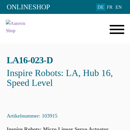
Add to Wishlist
ONLINESHOP
DE
FR
EN
LA16-023-D
Inspire Robots: LA, Hub 16,
Speed Level
Artikelnummer:
103915
Inspire Robots: Micro Linear Servo Actuator