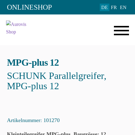
Add to Wishlist
ONLINESHOP
DE
FR
EN
MPG-plus 12
SCHUNK Parallelgreifer,
MPG-plus 12
Artikelnummer:
101270
Kleinteilegreifer MPG-plus, Baugrösse: 12,