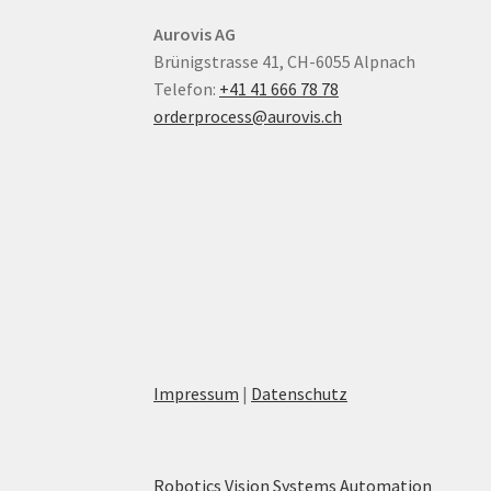
Aurovis AG
Brünigstrasse 41, CH-6055 Alpnach
Telefon:
+41 41 666 78 78
orderprocess@aurovis.ch
Impressum
|
Datenschutz
Robotics
Vision Systems
Automation