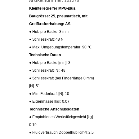
Artikelnummer:
101278
Kleinteilegreifer MPG-plus,
Baugrösse: 25, pneumatisch, mit
Greifkrafterhaltung: AS
● Hub pro Backe: 3 mm
● Schliesskraft: 48 N
● Max. Umgebungstemperatur: 90 °C
Technische Daten
● Hub pro Backe [mm]: 3
● Schliesskraft [N]: 48
● Schliesskraft (bei Fingerlänge 0 mm)
[N]: 51
● Min. Federkraft [N]: 10
● Eigenmasse [kg]: 0.07
Technische Anschlussdaten
● Empfohlenes Werkstückgewicht [kg]:
0.19
● Fluidverbrauch Doppelhub [cm³]: 2.5