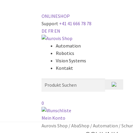
ONLINESHOP
Support
+41 41 666 78 78
DE
FR
EN
Automation
Robotics
Vision Systems
Kontakt
0
Mein Konto
Aurovis Shop
/
AbaShop
/
Automation
/
Schun