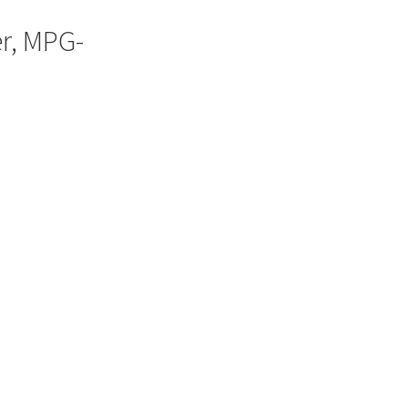
Add to Wishlist
er, MPG-