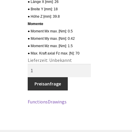
● Länge X [mm]: 26
● Breite Y [mm]: 18
● Höhe Z [mm]: 39.8
Momente
● Moment Mx max. [Nm]: 0.5
● Moment My max. [Nm]: 0.42
● Moment Mz max. [Nm]: 1.5
● Max. Kraft axial Fz max. [N]: 70
Lieferzeit: Unbekannt
MPG-
plus
25-
Preisanfrage
AS
Menge
Functions
Drawings