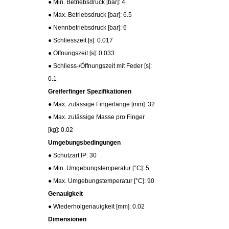
● Min. Betriebsdruck [bar]: 4
● Max. Betriebsdruck [bar]: 6.5
● Nennbetriebsdruck [bar]: 6
● Schliesszeit [s]: 0.017
● Öffnungszeit [s]: 0.033
● Schliess-/Öffnungszeit mit Feder [s]:
0.1
Greiferfinger Spezifikationen
● Max. zulässige Fingerlänge [mm]: 32
● Max. zulässige Masse pro Finger
[kg]: 0.02
Umgebungsbedingungen
● Schutzart IP: 30
● Min. Umgebungstemperatur [°C]: 5
● Max. Umgebungstemperatur [°C]: 90
Genauigkeit
● Wiederholgenauigkeit [mm]: 0.02
Dimensionen