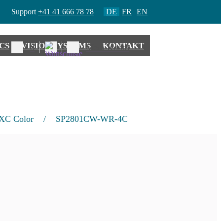
Add to Wishlist
Support
+41 41 666 78 78
DE
FR
EN
CS
VISION SYSTEMS
KONTAKT
0
Mein Konto
XC Color
/
SP2801CW-WR-4C