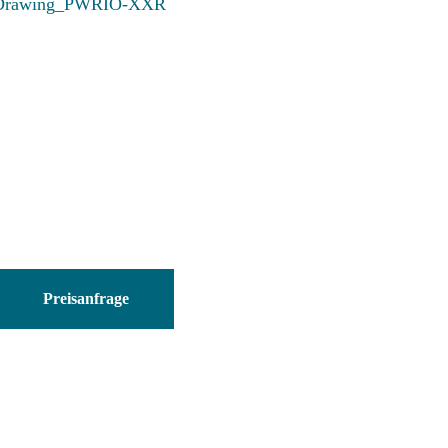
Drawing_PWRIO-XXR
CCB-
PWRIO-
Preisanfrage
15R
Menge