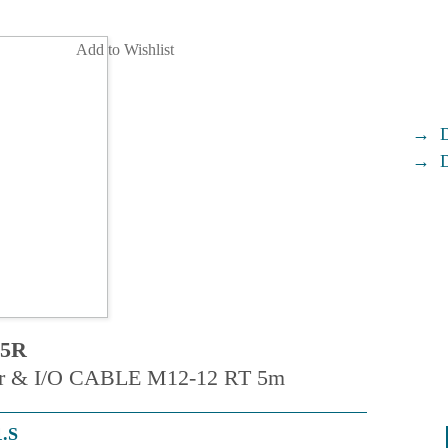
Add to Wishlist
5R
 & I/O CABLE M12-12 RT 5m
1.S