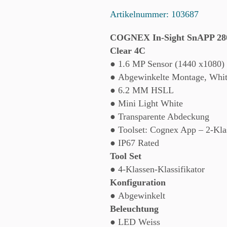
Artikelnummer:
103687
COGNEX In-Sight SnAPP 2
Clear 4C
● 1.6 MP Sensor (1440 x1080)
● Abgewinkelte Montage, Whit
● 6.2 MM HSLL
● Mini Light White
● Transparente Abdeckung
● Toolset: Cognex App – 2-Klas
● IP67 Rated
Tool Set
● 4-Klassen-Klassifikator
Konfiguration
● Abgewinkelt
Beleuchtung
● LED Weiss