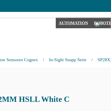
AUTOMATION
ROBOTI
ion Sensoren Cognex
/
In-Sight Snapp Serie
/
SP28X
2MM HSLL White C