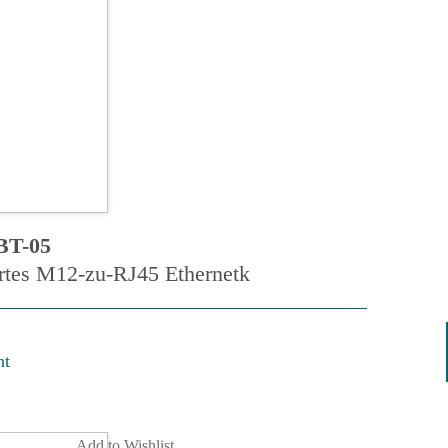
BT-05
rtes M12-zu-RJ45 Ethernetk
nt
Add to Wishlist