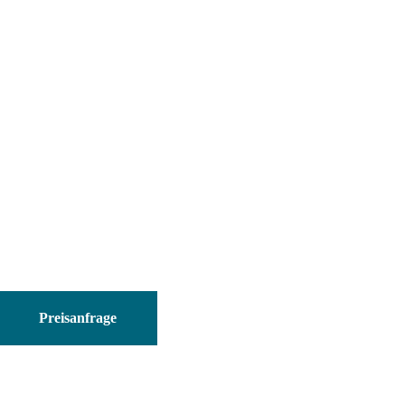
CCB-
84901-
Preisanfrage
2RBT-
05
Menge