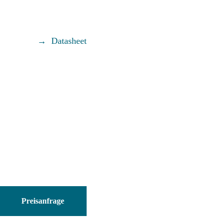
Datasheet
CCB-
84901-
Preisanfrage
2001-
10