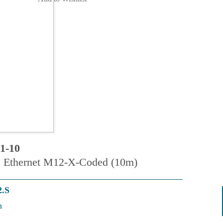
1-10
Ethernet M12-X-Coded (10m)
2.S
n