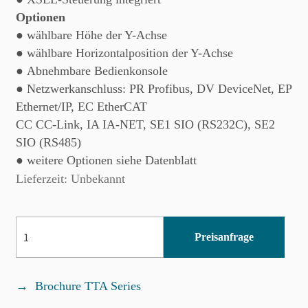
Optionen
● wählbare Höhe der Y-Achse
● wählbare Horizontalposition der Y-Achse
● Abnehmbare Bedienkonsole
● Netzwerkanschluss: PR Profibus, DV DeviceNet, EP
Ethernet/IP, EC EtherCAT
CC CC-Link, IA IA-NET, SE1 SIO (RS232C), SE2
SIO (RS485)
● weitere Optionen siehe Datenblatt
Lieferzeit: Unbekannt
TTA-
Preisanfrage
C2G-
WA-
50-
Brochure TTA Series
45-