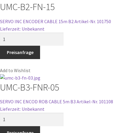
UMC-B2-FN-15
SERVO INC ENCODER CABLE 15m B2
Artikel-Nr. 101750
Lieferzeit: Unbekannt
UMC-
B2-
FN-
Preisanfrage
15
Menge
Add to Wishlist
UMC-B3-FNR-05
SERVO INC ENCOD ROB CABLE 5m B3
Artikel-Nr. 101108
Lieferzeit: Unbekannt
UMC-
B3-
FNR-
Preisanfrage