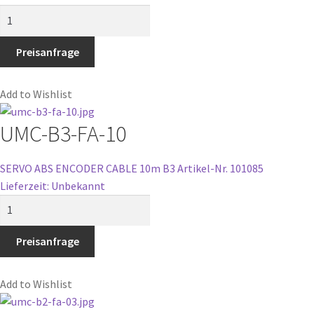
UMC-
B2-
PBR-
Preisanfrage
20
Menge
Add to Wishlist
UMC-B3-FA-10
SERVO ABS ENCODER CABLE 10m B3
Artikel-Nr. 101085
Lieferzeit: Unbekannt
UMC-
B3-
FA-
Preisanfrage
10
Menge
Add to Wishlist