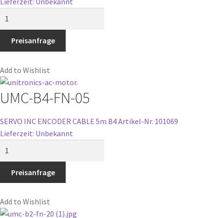
Lieferzeit: Unbekannt
UMC-
B4-
FN-
Preisanfrage
10
Menge
Add to Wishlist
UMC-B4-FN-05
SERVO INC ENCODER CABLE 5m B4
Artikel-Nr. 101069
Lieferzeit: Unbekannt
UMC-
B4-
FN-
Preisanfrage
05
Menge
Add to Wishlist