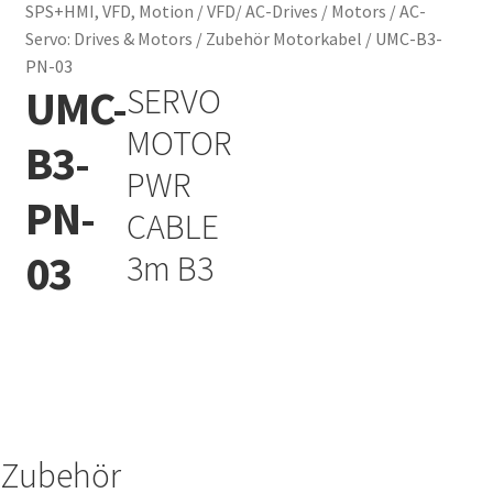
SPS+HMI, VFD, Motion
/
VFD/ AC-Drives / Motors
/
AC-
Servo: Drives & Motors
/
Zubehör Motorkabel
/
UMC-B3-
PN-03
UMC-
SERVO
Add to Wishlist
MOTOR
B3-
PWR
PN-
CABLE
03
3m B3
Zubehör