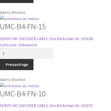
20
Menge
Add to Wishlist
UMC-B4-FN-15
SERVO INC ENCODER CABLE 15m B4
Artikel-Nr. 101638
Lieferzeit: Unbekannt
UMC-
B4-
FN-
Preisanfrage
15
Menge
Add to Wishlist
UMC-B4-FN-10
SERVO INC ENCODER CABLE 10m B4
Artikel-Nr. 101070