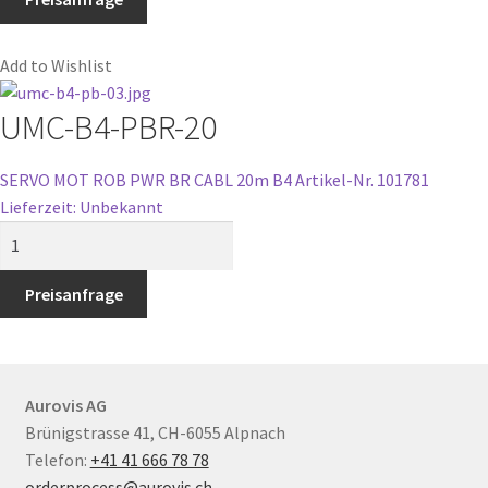
05
Menge
Add to Wishlist
UMC-B4-PBR-20
SERVO MOT ROB PWR BR CABL 20m B4
Artikel-Nr. 101781
Lieferzeit: Unbekannt
UMC-
B4-
PBR-
Preisanfrage
20
Menge
Aurovis AG
Brünigstrasse 41, CH-6055 Alpnach
Telefon:
+41 41 666 78 78
orderprocess@aurovis.ch