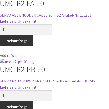
UMC-B2-FA-20
SERVO ABS ENCODER CABLE 20m B2
Artikel-Nr. 102701
Lieferzeit: Unbekannt
UMC-
B2-
FA-
Preisanfrage
20
Menge
Add to Wishlist
UMC-B2-PB-20
SERVO MOTOR PWR BR CABLE 20m B2
Artikel-Nr. 101745
Lieferzeit: Unbekannt
UMC-
B2-
PB-
Preisanfrage