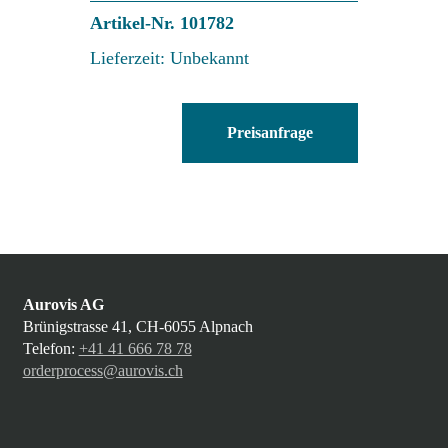
Artikel-Nr. 101782
Lieferzeit: Unbekannt
UMC-
Preisanfrage
B2-
PNR-
15
Menge
Aurovis AG
Brünigstrasse 41, CH-6055 Alpnach
Telefon:
+41 41 666 78 78
orderprocess@aurovis.ch