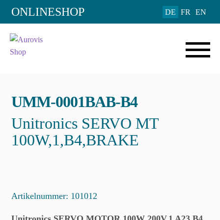
Add to Wishlist
ONLINESHOP
DE
FR
EN
UMM-0001BAB-B4
Unitronics SERVO MT
100W,1,B4,BRAKE
Artikelnummer:
101012
Unitronics SERVO MOTOR 100W 200V,1 A23 B4,