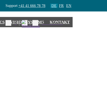
Support
+41 41 666 78 78
DE
FR
EN
CS
VISION SYSTEMS
KONTAKT
0
Mein Konto