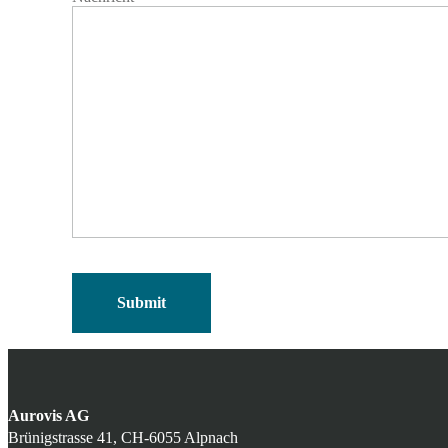
Aurovis AG
Brünigstrasse 41, CH-6055 Alpnach