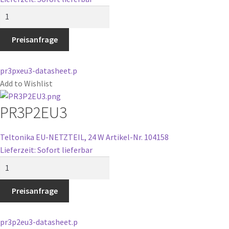
PR3PXEU3
Menge
Preisanfrage
pr3pxeu3-datasheet.p
Add to Wishlist
PR3P2EU3
Teltonika EU-NETZTEIL, 24 W
Artikel-Nr. 104158
Lieferzeit: Sofort lieferbar
PR3P2EU3
Menge
Preisanfrage
pr3p2eu3-datasheet.p