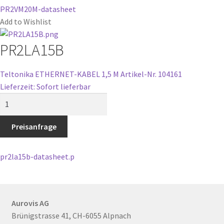
PR2VM20M-datasheet
Add to Wishlist
PR2LA15B
Teltonika ETHERNET-KABEL 1,5 M
Artikel-Nr. 104161
Lieferzeit: Sofort lieferbar
PR2LA15B
Menge
Preisanfrage
pr2la15b-datasheet.p
Aurovis AG
Brünigstrasse 41, CH-6055 Alpnach