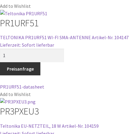
Add to Wishlist
PR1URF51
TELTONIKA PR1URF51 WI-FI SMA-ANTENNE
Artikel-Nr. 104147
Lieferzeit: Sofort lieferbar
PR1URF51
Menge
Preisanfrage
PR1URF51-datasheet
Add to Wishlist
PR3PXEU3
Teltonika EU-NETZTEIL, 18 W
Artikel-Nr. 104159
Lieferzeit: Sofort lieferbar