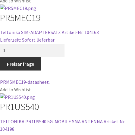
Add to Wishlist
PR5MEC19
Teltonika SIM-ADAPTERSATZ
Artikel-Nr. 104163
Lieferzeit: Sofort lieferbar
PR5MEC19
Menge
Preisanfrage
PRM5MEC19-datasheet.
Add to Wishlist
PR1US540
TELTONIKA PR1US540 5G-MOBILE SMA ANTENNA
Artikel-Nr.
104198