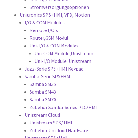
Stromversorgungsoptionen
Unitronics SPS+HMI, VFD, Motion
I/O & COM Modules
Remote I/O's
Router,GSM Modul
Uni-I/O & COM Modules
Uni-COM Module,Unistream
Uni-I/O Module, Unistream
Jazz-Serie SPS+HMI Keypad
Samba-Serie SPS+HMI
Samba SM35
Samba SM43
Samba SM70
Zubehör Samba-Series PLC/HMI
Unistream Cloud
Unistream SPS/ HMI
Zubehör Unicloud Hardware
Unistream SPS+HMI