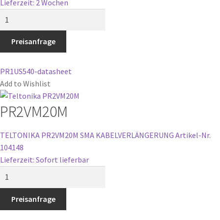
Lieferzeit: 2 Wochen
PR1US540
Menge
Preisanfrage
PR1US540-datasheet
Add to Wishlist
PR2VM20M
TELTONIKA PR2VM20M SMA KABELVERLÄNGERUNG
Artikel-Nr.
104148
Lieferzeit: Sofort lieferbar
PR2VM20M
Menge
Preisanfrage