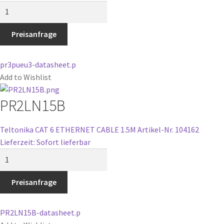
PR3PUEU3
Menge
Preisanfrage
pr3pueu3-datasheet.p
Add to Wishlist
PR2LN15B
Teltonika CAT 6 ETHERNET CABLE 1.5M
Artikel-Nr. 104162
Lieferzeit: Sofort lieferbar
PR2LN15B
Menge
Preisanfrage
PR2LN15B-datasheet.p