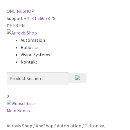
ONLINESHOP
Support
+41 41 666 78 78
DE
FR
EN
Automation
Robotics
Vision Systems
Kontakt
0
Mein Konto
Aurovis Shop
/
AbaShop
/
Automation
/
Teltonika,